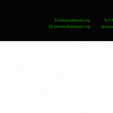
iletisim@depad.org
0 5
sekreterlik@depad.org
@depad