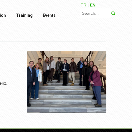
TR
|
EN
ion
Training
Events
riz.