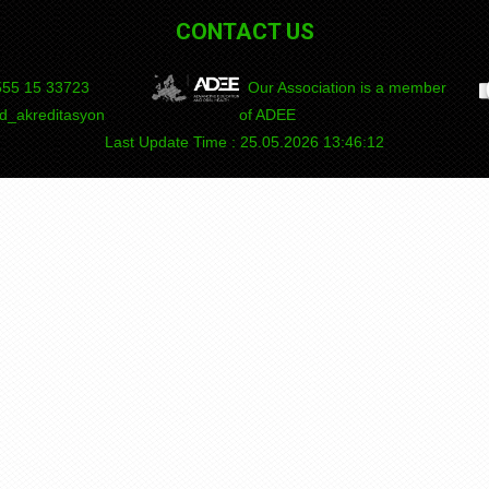
CONTACT US
55 15
DEPAD
Our Association is a member
_akreditasyon
of ADEE
Last Update Time : 25.05.2026 13:46:12