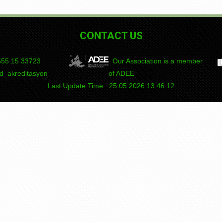
CONTACT US
55 15
DEPAD
Our Association is a member
_akreditasyon
of ADEE
Last Update Time : 25.05.2026 13:46:12