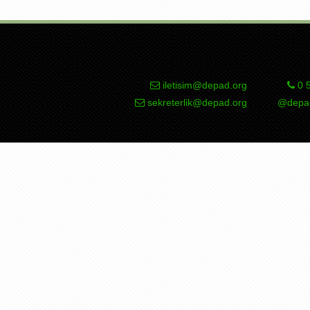
iletisim@depad.org
0 5
sekreterlik@depad.org
@depad