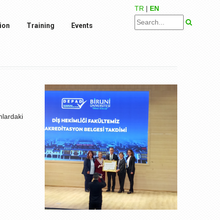
TR
|
EN
ion
Training
Events
nlardaki