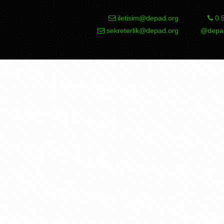
iletisim@depad.org
0 5
sekreterlik@depad.org
@depad