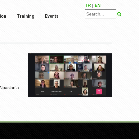
TR
|
EN
ion
Training
Events
Alpaslan'a