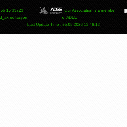
55 15
DEPAD
Our Association is a member
_akreditasyon
of ADEE
Last Update Time : 25.05.2026 13:46:12